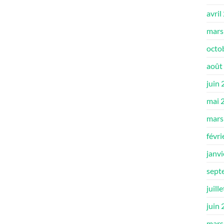
avril
mars
octo
août
juin
mai 
mars
févri
janv
sept
juill
juin
mars