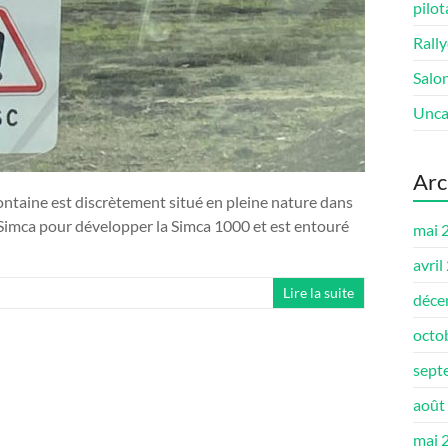
pilot
Rally
Salo
Unca
Arc
ontaine est discrètement situé en pleine nature dans
ar Simca pour développer la Simca 1000 et est entouré
mai 
avril
Lire la suite
déce
octo
sept
août
mai 