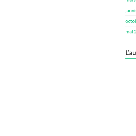
janv
octo
mai 
L’a