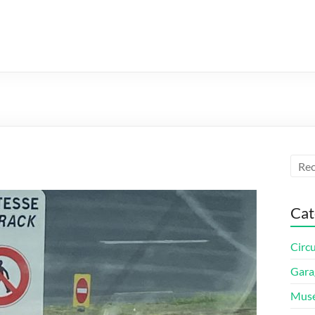
Cat
Circu
Gara
Mus