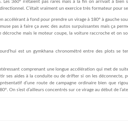
. Les 360° n’étaient pas rares mais à la fin on arrivait à bien s
rectionnel. C’était vraiment un exercice très formateur pour sent
en accélérant à fond pour prendre un virage à 180° à gauche sous
 s’amuse pas à faire ça avec des autos surpuissantes mais ça perme
 décroche mais le moteur coupe, la voiture raccroche et on sort
aujourd’hui est un gymkhana chronométré entre des plots se te
 intéressant comprenant une longue accélération qui met de sui
tir ses aides à la conduite ou de drifter si on les déconnecte,
représentatif d’une route de campagne ordinaire bien que rigo
0°. On s’est d’ailleurs concentrés sur ce virage au début de l’atel