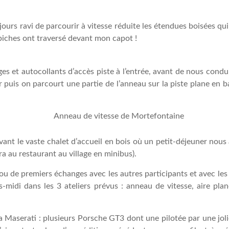
rs ravi de parcourir à vitesse réduite les étendues boisées qui l
 2 biches ont traversé devant mon capot !
s et autocollants d’accès piste à l’entrée, avant de nous condui
tier puis on parcourt une partie de l’anneau sur la piste plane en
evant le vaste chalet d’accueil en bois où un petit-déjeuner nous 
ira au restaurant au village en minibus).
s ou de premiers échanges avec les autres participants et avec l
midi dans les 3 ateliers prévus : anneau de vitesse, aire plan
a Maserati : plusieurs Porsche GT3 dont une pilotée par une jol