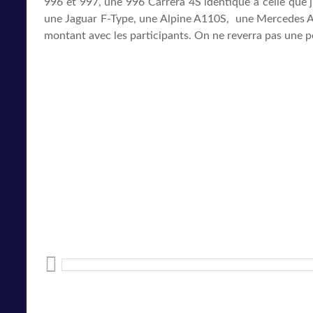
996 et 997, une 996 Carrera 4S identique à celle que j
une Jaguar F-Type, une Alpine A110S, une Mercedes AM
montant avec les participants. On ne reverra pas une pet