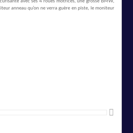
 sécurisante avec ses 4 roues motrices, une grosse BMW,
eur anneau qu’on ne verra guère en piste, le moniteur