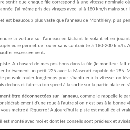
ire sentir que chaque file correspond à une vitesse nominale où 
année, j’ai même pris des virages avec lui à 180 km/h mains sur 
 et est beaucoup plus vaste que l’anneau de Monthléry, plus pent
endre la voiture sur l’anneau en lâchant le volant et en jouan
e supérieure permet de rouler sans contrainte à 180-200 km/h. Au
chauffer excessivement.
ste. Au hasard de mes positions dans la file (le moniteur fait c
her brièvement un petit 225 avec la Maserati capable de 285. Mai
de pouvoir rouler longtemps pour s’habituer à la vitesse, on lèv
ois dedans et faire sa top speed à la sortie sur la partie plate en s
ement être déconnectées sur l’anneau
, comme le rappelle le p
considérablement d’une roue à l’autre si on n’est pas à la bonne v
 vous mettre à l’équerre ! Aujourd’hui la piste est mouillée et vra
l est monté avec moi et dont les conseils sont précieux et avisés