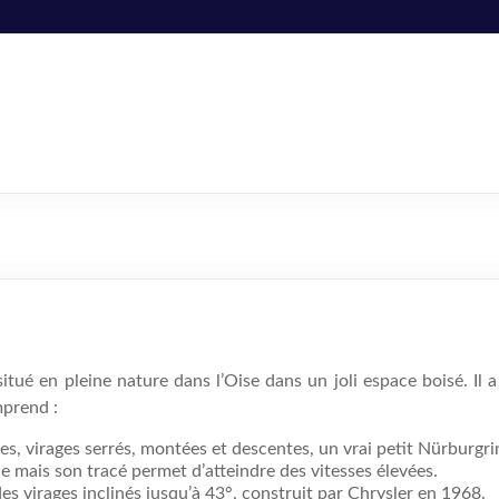
itué en pleine nature dans l’Oise dans un joli espace boisé. I
mprend :
, virages serrés, montées et descentes, un vrai petit Nürburgring,
e mais son tracé permet d’atteindre des vitesses élevées.
s virages inclinés jusqu’à 43°, construit par Chrysler en 1968.