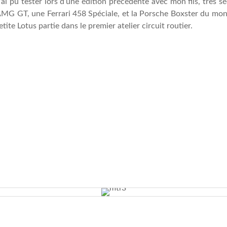
’ai pu tester lors d’une édition précédente avec mon fils, très
G GT, une Ferrari 458 Spéciale, et la Porsche Boxster du monit
ite Lotus partie dans le premier atelier circuit routier.